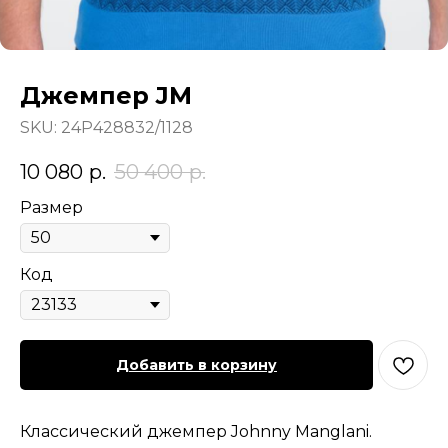
Джемпер JM
SKU:
24P428832/1128
10 080
р.
50 400
р.
Размер
Код
Добавить в корзину
Классический джемпер Johnny Manglani.