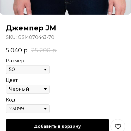
Джемпер JM
SKU:
GSI407044J-70
5 040
р.
25 200
р.
Размер
Цвет
Код
Добавить в корзину