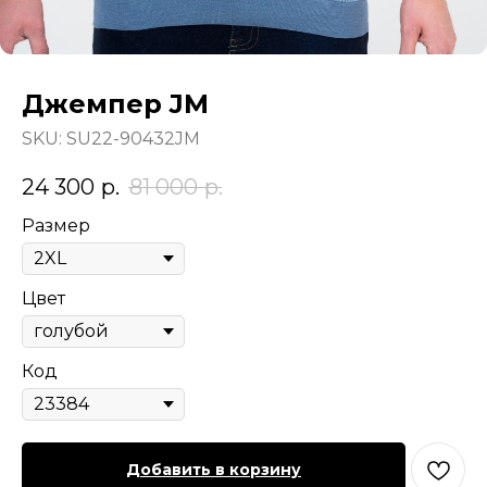
Джемпер JM
SKU:
SU22-90432JM
24 300
р.
81 000
р.
Размер
Цвет
Код
Добавить в корзину