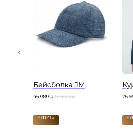
 JM
Бейсболка JM
Ку
46 080
р.
57 600
р.
76 9
КУПИТЬ
КУ