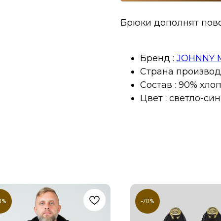
Брюки дополнят пов
Бренд :
JOHNNY 
Страна производс
Состав : 90% хло
Цвет : светло-си
0%
-70%