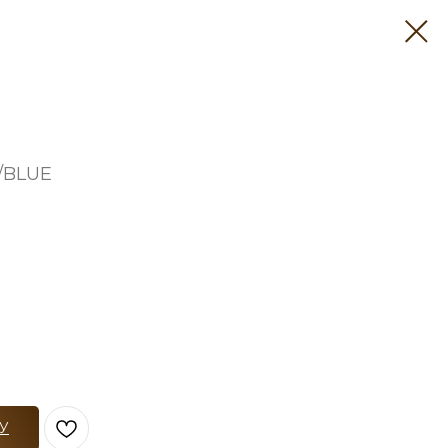
/BLUE
У