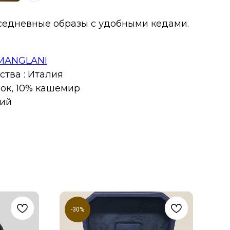
седневные образы с удобными кедами.
MANGLANI
тва : Италия
пок, 10% кашемир
ний
-30%
N