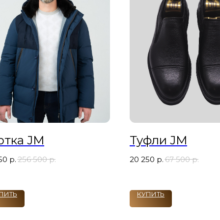
ртка JM
Туфли JM
50
р.
256 500
р.
20 250
р.
67 500
р.
ПИТЬ
КУПИТЬ