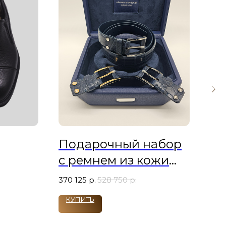
Подарочный набор
Дж
с ремнем из кожи
86 
крокодила и
370 125
р.
528 750
р.
пряжками JM
КУПИТЬ
К