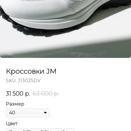
Кроссовки JM
SKU:
J13025DV
31 500
р.
63 000
р.
Размер
Цвет