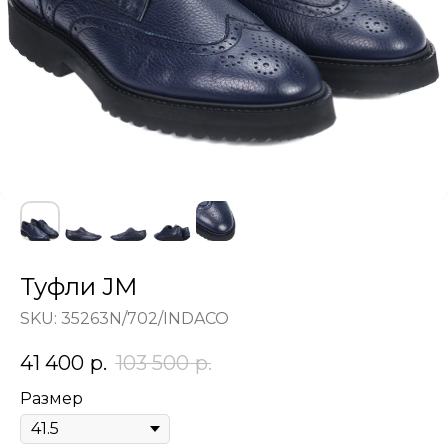
Туфли JM
SKU:
35263N/702/INDACO
41 400
р.
103 500
р.
Размер