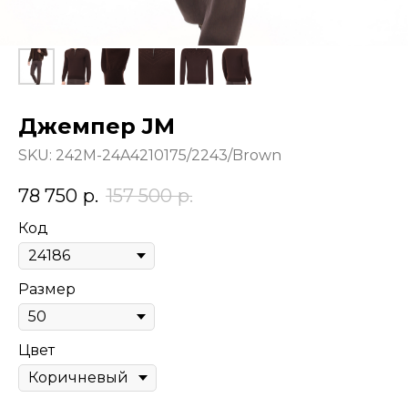
Джемпер JM
SKU:
242M-24A4210175/2243/Brown
78 750
р.
157 500
р.
Код
Размер
Цвет