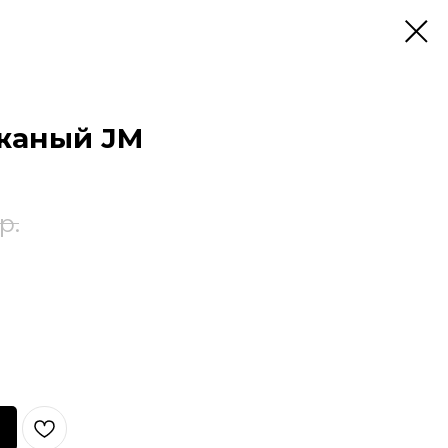
жаный JM
р.