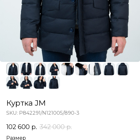
Куртка JM
SKU:
P842291/N121005/890-3
102 600
р.
342 000
р.
Размер