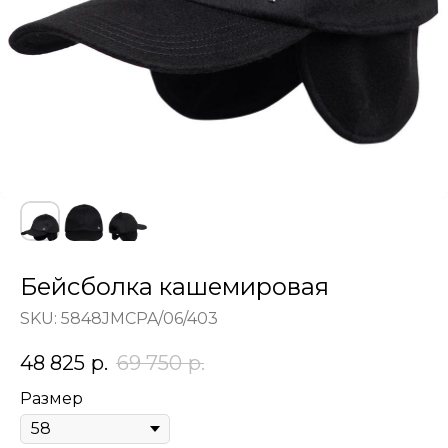
Бейсболка кашемировая
SKU:
5848JMCPA/06/403
48 825
р.
69 750
р.
Размер